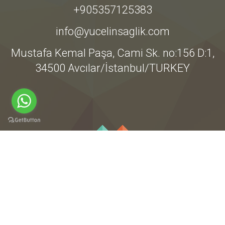
+905357125383
info@yucelinsaglik.com
Mustafa Kemal Paşa, Cami Sk. no:156 D:1,
34500 Avcılar/İstanbul/TURKEY
Tüm Hakları Yücelin Sağlığa Aittir @2021 Bir
cavanoz.com
Projesi