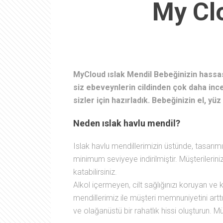
My Clo
MyCloud ıslak Mendil Bebeğinizin hassas 
siz ebeveynlerin cildinden çok daha ince
sizler için hazırladık. Bebeğinizin el, yüz
Neden ıslak havlu mendil?
Islak havlu mendillerimizin üstünde, tasarım
minimum seviyeye indirilmiştir. Müşterileriniz
katabilirsiniz.
Alkol içermeyen, cilt sağlığınızı koruyan ve 
mendillerimiz ile müşteri memnuniyetini artt
ve olağanüstü bir rahatlık hissi oluşturun. Mü