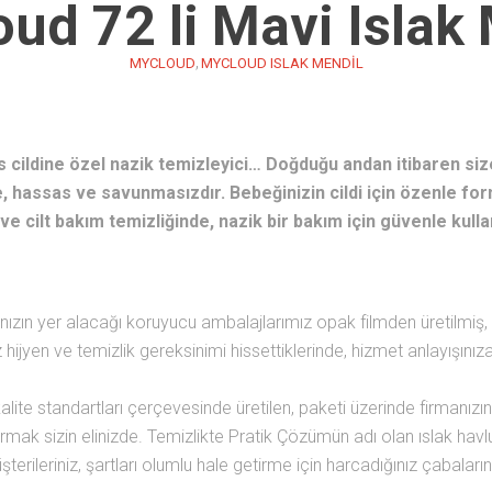
ud 72 li Mavi Islak
,
MYCLOUD
MYCLOUD ISLAK MENDIL
cildine özel nazik temizleyici… Doğduğu andan itibaren size 
, hassas ve savunmasızdır. Bebeğinizin cildi için özenle for
 ve cilt bakım temizliğinde, nazik bir bakım için güvenle kullan
ınızın yer alacağı koruyucu ambalajlarımız opak filmden üretilmiş, 
 hijyen ve temizlik gereksinimi hissettiklerinde, hizmet anlayışınıza
kalite standartları çerçevesinde üretilen, paketi üzerinde firmanızın
ırmak sizin elinizde. Temizlikte Pratik Çözümün adı olan ıslak havl
şterileriniz, şartları olumlu hale getirme için harcadığınız çabaları