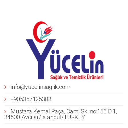
info@yucelinsaglik.com
+905357125383
Mustafa Kemal Paşa, Cami Sk. no:156 D:1,
34500 Avcılar/İstanbul/TURKEY