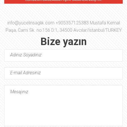
info@yucelinsaglik.com
+905357125383 Mustafa Kemal
Paşa, Cami Sk. no:156 D:1, 34500 Avcılar/İstanbul/TURKEY
Bize yazın