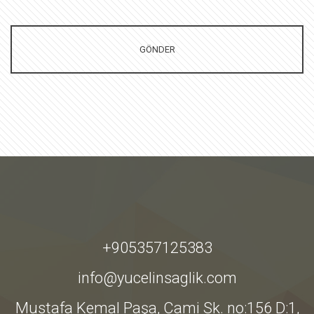
+905357125383
info@yucelinsaglik.com
Mustafa Kemal Paşa, Cami Sk. no:156 D:1,