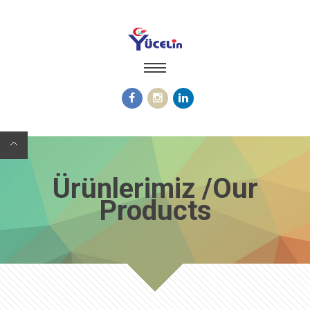
Ürünlerimiz /Our
Products