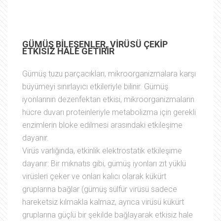
GÜMÜŞ BİLEŞENLER, VİRÜSÜ ÇEKİP
ETKİSİZ HALE GETİRİR
Gümüş tuzu parçacıkları, mikroorganizmalara karşı
büyümeyi sınırlayıcı etkileriyle bilinir. Gümüş
iyonlarının dezenfektan etkisi, mikroorganizmaların
hücre duvarı proteinleriyle metabolizma için gerekli
enzimlerin bloke edilmesi arasındaki etkileşime
dayanır.
Virüs varlığında, etkinlik elektrostatik etkileşime
dayanır: Bir mıknatıs gibi, gümüş iyonları zıt yüklü
virüsleri çeker ve onları kalıcı olarak kükürt
gruplarına bağlar (gümüş sülfür virüsü sadece
hareketsiz kılmakla kalmaz, ayrıca virüsü kükürt
gruplarına güçlü bir şekilde bağlayarak etkisiz hale