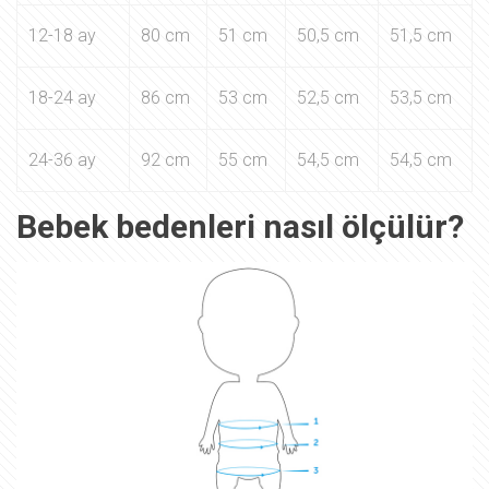
12-18 ay
80 cm
51 cm
50,5 cm
51,5 cm
18-24 ay
86 cm
53 cm
52,5 cm
53,5 cm
24-36 ay
92 cm
55 cm
54,5 cm
54,5 cm
Bebek bedenleri nasıl ölçülür?