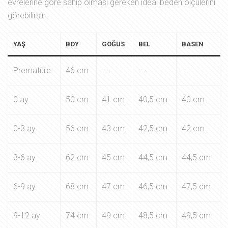
evrelerine göre sahip olması gereken ideal beden ölçülerini
görebilirsin.
YAŞ
BOY
GÖĞÜS
BEL
BASEN
Prematüre
46 cm
–
–
–
0 ay
50 cm
41 cm
40,5 cm
40 cm
0-3 ay
56 cm
43 cm
42,5 cm
42 cm
3-6 ay
62 cm
45 cm
44,5 cm
44,5 cm
6-9 ay
68 cm
47 cm
46,5 cm
47,5 cm
9-12 ay
74 cm
49 cm
48,5 cm
49,5 cm