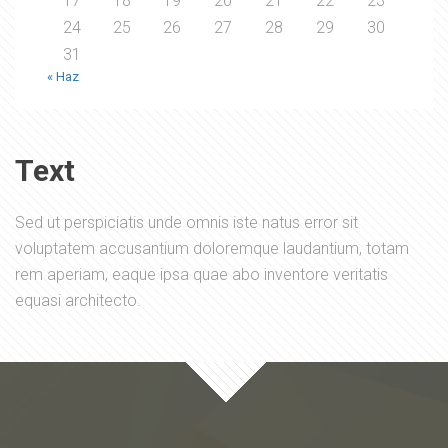
17
18
19
20
21
22
23
24
25
26
27
28
29
30
31
« Haz
Text
Sed ut perspiciatis unde omnis iste natus error sit
voluptatem accusantium doloremque laudantium, totam
rem aperiam, eaque ipsa quae abo inventore veritatis
equasi architecto.