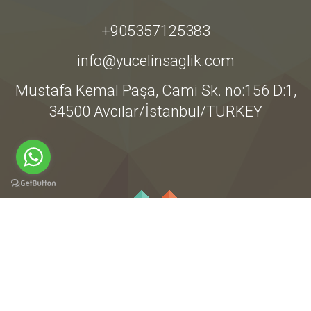
+905357125383
info@yucelinsaglik.com
Mustafa Kemal Paşa, Cami Sk. no:156 D:1,
34500 Avcılar/İstanbul/TURKEY
Tüm Hakları Yücelin Sağlığa Aittir @2021 Bir
cavanoz.com
Projesi