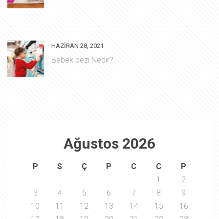
HAZIRAN 28, 2021
Bebek bezi Nedir?
Ağustos 2026
P
S
Ç
P
C
C
P
1
2
3
4
5
6
7
8
9
10
11
12
13
14
15
16