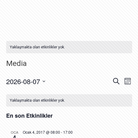
Yaklaşmakta olan etkinlikler yok.
Media
Etkinli
Etk
2026-08-07
Ara
Ay
gö
arama
Tarih
ge
ve
seç.
görün
Yaklaşmakta olan etkinlikler yok.
gezin
En son Etkinlikler
Ocak 4, 2017 @ 08:00
-
17:00
OCA
4