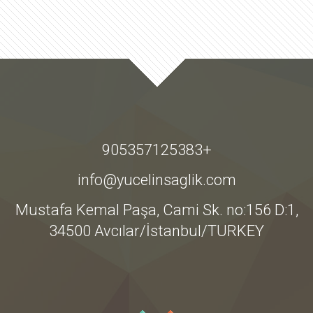
+905357125383
info@yucelinsaglik.com
Mustafa Kemal Paşa, Cami Sk. no:156 D:1,
34500 Avcılar/İstanbul/TURKEY