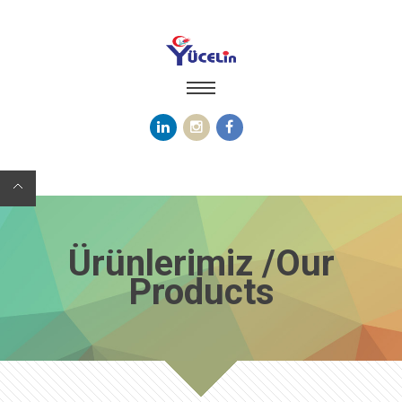
Ürünlerimiz /Our
Products