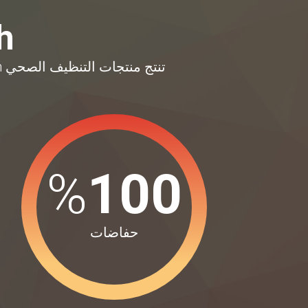
th
تنتج منتجات التنظيف الصحي Yucelin حفاضات الأطفال ، وحفاضات المرضى ، والمناشف المبللة ، والفوط النسائية.
%
100
حفاضات