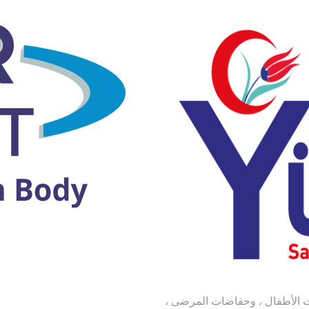
تنظيف الصحي Yucelin حفاضات الأطفال ، وحفاضات المرضى ،