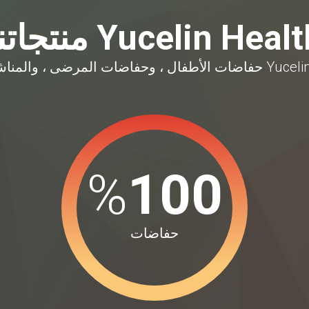
Yucelin Heal منتجاتنا
%
100
حفاضات