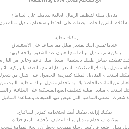
أين تستخدم مناديل Hug Love المبللة؟
مناديل مبللة لتنظيف الرمال العالقة بقدميك على الشاطئ
بة أقلام التلوين الخاصة بطفلك على الحائط باستخدام مناديل مبللة دون
يمكنك تنظيفه.
عندما تمسح أنفك بمنديل مبلل مما يساعد على الاستنشاق
يمكن شم مناديل مبللة لمنع الغثيان عند الشعور برائحة كريهة.
نك تنظيف حفاض طفلك باستعمال منديل مبلل ناعم وخالي من البارابي
م مناديل مبللة لإزالة تكتلات الشعر. بقايا شمع ملتصقة بالباركيه ، آثار
مكنك استخدام المناديل المبللة كطريقة. للحصول على انتفاخ من شعرك
لغبار عن النباتات الخاصة بك. باستخدام مناديل مبللة. ونظيف البيت من ا
نك استخدام مناديل مبللة لتنظيف البقع المنسكبة على البطانية أو البس
 شعرك ، نظفي المناطق التي تفيض فيها الصبغات بمساعدة المناديل ال
يمكنك إزالته. يمكنك أيضًا استخدامه كمزيل للماكياج.
يمكنك استخدام مناديل مبللة لتنظيف الأحذية وتلميع حذائك.
يل مبلل ، ضعه في كيس. سلة مهملات لاحظ أن رائحة القمامة ليست كالس