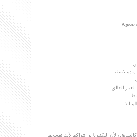
 صعوبة.
ن.
 مادة لاصقة
لغبار العالق
اط
مبللة.
ابق ، لأن البكتيريا لن تتراكم لأنك تمسحها