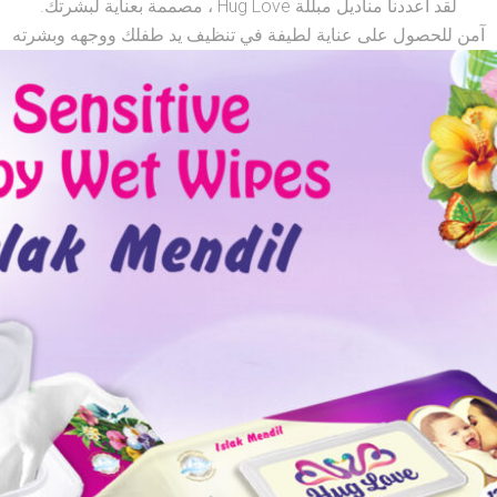
لقد أعددنا مناديل مبللة Hug Love ، مصممة بعناية لبشرتك.
آمن للحصول على عناية لطيفة في تنظيف يد طفلك ووجهه وبشرته