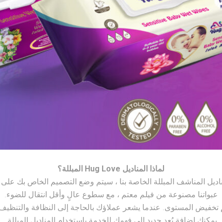
لماذا المناديل Hug Love المبللة؟
ديل المناشف المبللة الخاصة بنا ، سيتم وضع التصميم الخاص بك على 
عبواتنا مصنوعة من فيلم معتم ، مع سطوع عالٍ وأقل انتقال للضوء.
 تخفيض المستوى. عندما يشعر عملاؤك بالحاجة إلى النظافة والتنظيف 
يمكنك إضافة بُعد جديد إلى فهمك للخدمة باستخدام المناديل المبللة.