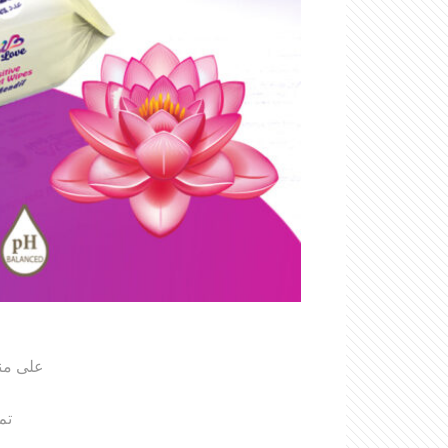
على منا
تم