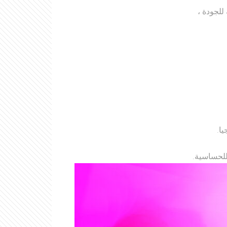
للجودة ،
ا.
للحساسية.