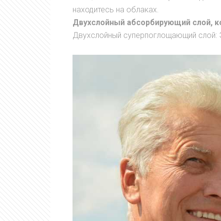
находитесь на облаках.
Двухслойный абсорбирующий слой, к
Двухслойный суперпоглощающий слой: Э