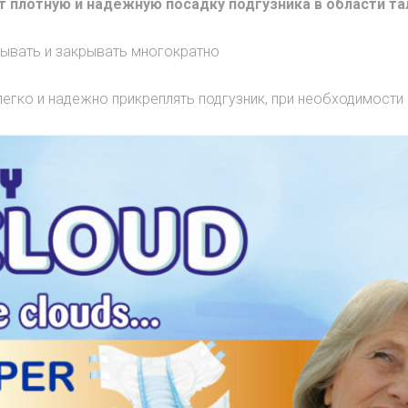
 плотную и надежную посадку подгузника в области та
рывать и закрывать многократно
легко и надежно прикреплять подгузник, при необходимост