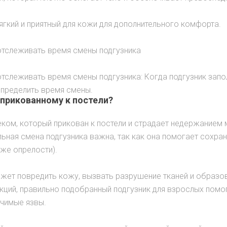
гкий и приятный для кожи для дополнительного комфорта.
отслеживать время смены подгузника
тслеживать время смены подгузника: Когда подгузник запо
определить время смены.
 прикованному к постели?
ком, который прикован к постели и страдает недержанием
ьная смена подгузника важна, так как она помогает сохран
же опрелости).
ожет повредить кожу, вызвать разрушение тканей и образо
екций, правильно подобранный подгузник для взрослых пом
ечимые язвы.