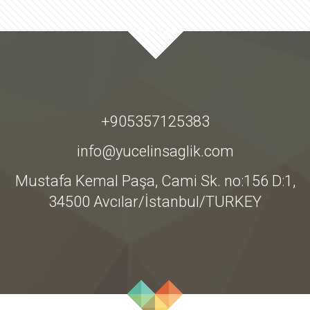
+905357125383
info@yucelinsaglik.com
Mustafa Kemal Paşa, Cami Sk. no:156 D:1,
34500 Avcılar/İstanbul/TURKEY