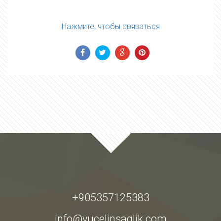
Нажмите, чтобы связаться
+905357125383
info@yucelinsaglik.com