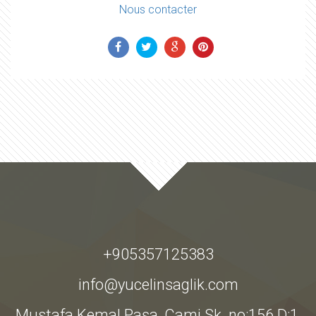
Nous contacter
+905357125383
info@yucelinsaglik.com
Mustafa Kemal Paşa, Cami Sk. no:156 D:1,