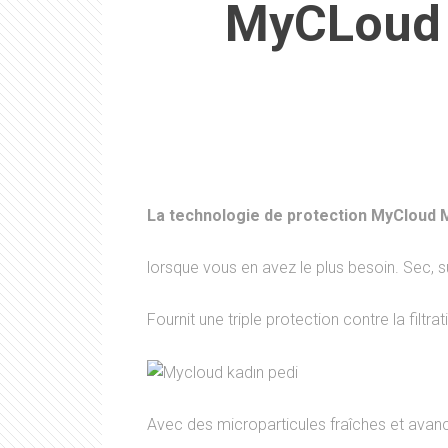
MyCLoud s
La technologie de protection MyCloud M
lorsque vous en avez le plus besoin. Sec, s
Fournit une triple protection contre la filtrat
Avec des microparticules fraîches et avancé