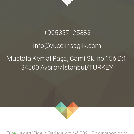
+905357125383
info@yucelinsaglik.com
Mustafa Kemal Paşa, Cami Sk. no:156 D:1,
34500 Avcılar/İstanbul/TURKEY
Tüm Hakları Yücelin Sağlığa Aittir @2021 Bir
cavanoz.com