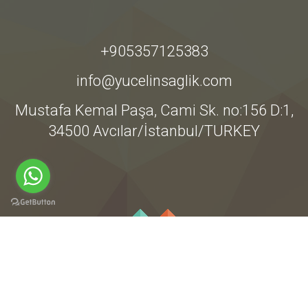
+905357125383
info@yucelinsaglik.com
Mustafa Kemal Paşa, Cami Sk. no:156 D:1,
34500 Avcılar/İstanbul/TURKEY
Tüm Hakları Yücelin Sağlığa Aittir @2021 Bir
cavanoz.com
Projesi