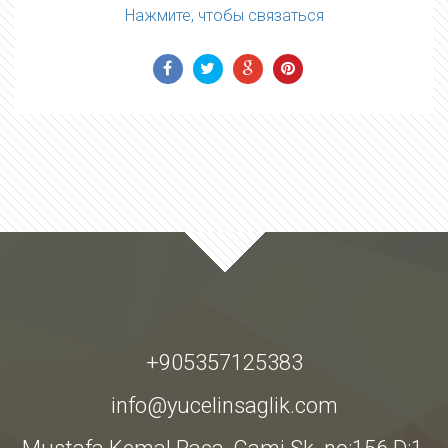
Нажмите, чтобы связаться
+905357125383
info@yucelinsaglik.com